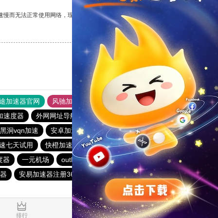
速慢而无法正常使用网络，现在有了这个app，我再也不用担心了。
支持
[0]
反对
[0]
途加速器官网
风驰加速器
旋风加速器
加速度器
外网网址导航
软件中心
雷霆加速
狂飙加速器
黑洞vqn加速
安卓加速器梯子
海鸥加速度
加速七天试用
快橙加速器
飞跃加速器
雷霆加器速
度器
一元机场
outline
国外上网加速器
一元机场
器
安易加速器注册365天会员
猎豹加速器
暴雪加速器vp
0.018406s
排行
推荐