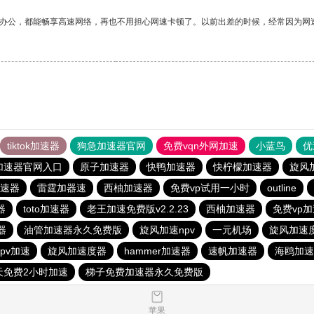
作办公，都能畅享高速网络，再也不用担心网速卡顿了。以前出差的时候，经常因为网
tiktok加速器
狗急加速器官网
免费vqn外网加速
小蓝鸟
优
加速器官网入口
原子加速器
快鸭加速器
快柠檬加速器
旋风
速器
雷霆加器速
西柚加速器
免费vp试用一小时
outline
器
toto加速器
老王加速免费版v2.2.23
西柚加速器
免费vp
器
油管加速器永久免费版
旋风加速npv
一元机场
旋风加速
pv加速
旋风加速度器
hammer加速器
速帆加速器
海鸥加速
天免费2小时加速
梯子免费加速器永久免费版
苹果