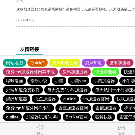
游客
这款加速器app简直是居家旅行必备神器，无论是看视频、玩游戏还是工
2024-07-26
友情链接
网站地图
QuickQ
旋风加速度器
旋风加速
坚果加速器
免费vps加速器外网苹果版
旋风加速度器
快连加速器
快连
哔咔漫画
瑞乐小说
小美
小美vpn
小美加速器
小牛加
外网加速免费软件
每天免费2小时加速器
每天试用一小时加速
蚂蚁加速器
飞鱼加速器
outline
vp加速器官网
快联加速
免费vqn加速外网不限时
香蕉加速器官网
雷轰加速器
梯子n
outline
加速器试用3小时
BitzNet官网
破解快连
雷霆每
首页
安卓