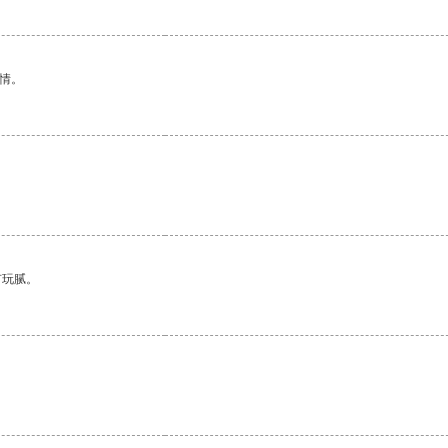
情。
有玩腻。