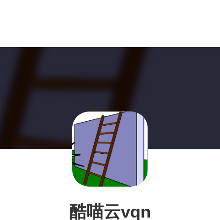
酷喵云vqn