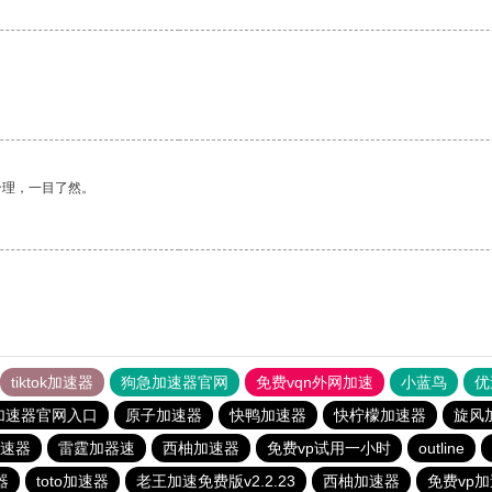
合理，一目了然。
tiktok加速器
狗急加速器官网
免费vqn外网加速
小蓝鸟
优
加速器官网入口
原子加速器
快鸭加速器
快柠檬加速器
旋风
速器
雷霆加器速
西柚加速器
免费vp试用一小时
outline
器
toto加速器
老王加速免费版v2.2.23
西柚加速器
免费vp