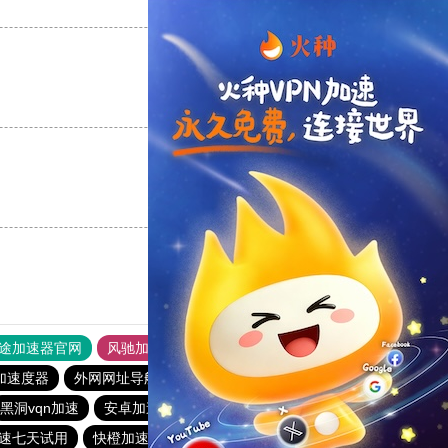
支持
[0]
反对
[0]
支持
[0]
反对
[0]
支持
[0]
反对
[0]
途加速器官网
风驰加速器
旋风加速器
加速度器
外网网址导航
软件中心
雷霆加速
狂飙加速器
黑洞vqn加速
安卓加速器梯子
海鸥加速度
加速七天试用
快橙加速器
飞跃加速器
雷霆加器速