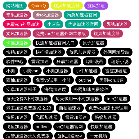
网站地图
QuickQ
旋风加速度器
旋风加速
坚果加速器
tiktok加速器
狗急加速器官网
免费vqn外网加速
小蓝鸟
优途加速器官网
风驰加速器
旋风加速器
免费vps加速器外网苹果版
旋风加速度器
快连加速器
快连加速器官网入口
原子加速器
快鸭加速器
快柠檬加速器
旋风加速度器
外网网址导航
软件中心
雷霆加速
狂飙加速器
哔咔漫画
瑞乐小说
小美
小美vpn
小美加速器
小牛加速器
雷霆加器速
西柚加速器
免费vp试用一小时
outline
黑洞vqn加速
安卓加速器梯子
海鸥加速度
外网加速免费软件
每天免费2小时加速器
每天试用一小时加速器
toto加速器
老王加速免费版v2.2.23
西柚加速器
免费vp加速七天试用
快橙加速器
飞跃加速器
雷霆加器速
蚂蚁加速器
飞鱼加速器
outline
vp加速器官网
快联加速器
油管加速器永久免费版
旋风加速npv
一元机场