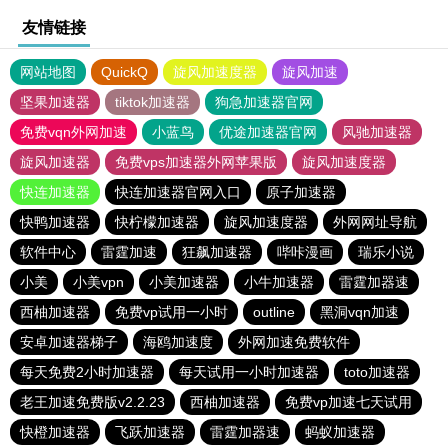
友情链接
网站地图
QuickQ
旋风加速度器
旋风加速
坚果加速器
tiktok加速器
狗急加速器官网
免费vqn外网加速
小蓝鸟
优途加速器官网
风驰加速器
旋风加速器
免费vps加速器外网苹果版
旋风加速度器
快连加速器
快连加速器官网入口
原子加速器
快鸭加速器
快柠檬加速器
旋风加速度器
外网网址导航
软件中心
雷霆加速
狂飙加速器
哔咔漫画
瑞乐小说
小美
小美vpn
小美加速器
小牛加速器
雷霆加器速
西柚加速器
免费vp试用一小时
outline
黑洞vqn加速
安卓加速器梯子
海鸥加速度
外网加速免费软件
每天免费2小时加速器
每天试用一小时加速器
toto加速器
老王加速免费版v2.2.23
西柚加速器
免费vp加速七天试用
快橙加速器
飞跃加速器
雷霆加器速
蚂蚁加速器