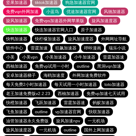
坚果加速器
tiktok加速器
狗急加速器官网
免费vqn外网加速
小蓝鸟
优途加速器官网
风驰加速器
旋风加速器
免费vps加速器外网苹果版
旋风加速度器
快连加速器
快连加速器官网入口
原子加速器
快鸭加速器
快柠檬加速器
旋风加速度器
外网网址导航
软件中心
雷霆加速
狂飙加速器
哔咔漫画
瑞乐小说
小美
小美vpn
小美加速器
小牛加速器
雷霆加器速
西柚加速器
免费vp试用一小时
outline
黑洞vqn加速
安卓加速器梯子
海鸥加速度
外网加速免费软件
每天免费2小时加速器
每天试用一小时加速器
toto加速器
老王加速免费版v2.2.23
西柚加速器
免费vp加速七天试用
快橙加速器
飞跃加速器
雷霆加器速
蚂蚁加速器
飞鱼加速器
outline
vp加速器官网
快联加速器
油管加速器永久免费版
旋风加速npv
一元机场
旋风加速度器
一元机场
outline
国外上网加速器