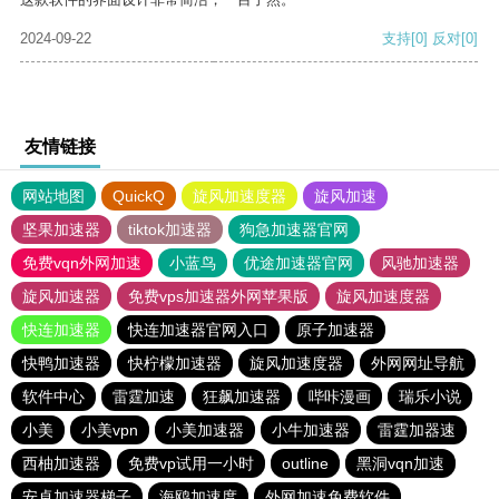
2024-09-22
支持
[0]
反对
[0]
友情链接
网站地图
QuickQ
旋风加速度器
旋风加速
坚果加速器
tiktok加速器
狗急加速器官网
免费vqn外网加速
小蓝鸟
优途加速器官网
风驰加速器
旋风加速器
免费vps加速器外网苹果版
旋风加速度器
快连加速器
快连加速器官网入口
原子加速器
快鸭加速器
快柠檬加速器
旋风加速度器
外网网址导航
软件中心
雷霆加速
狂飙加速器
哔咔漫画
瑞乐小说
小美
小美vpn
小美加速器
小牛加速器
雷霆加器速
西柚加速器
免费vp试用一小时
outline
黑洞vqn加速
安卓加速器梯子
海鸥加速度
外网加速免费软件