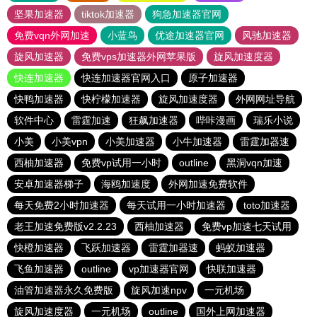
坚果加速器
tiktok加速器
狗急加速器官网
免费vqn外网加速
小蓝鸟
优途加速器官网
风驰加速器
旋风加速器
免费vps加速器外网苹果版
旋风加速度器
快连加速器
快连加速器官网入口
原子加速器
快鸭加速器
快柠檬加速器
旋风加速度器
外网网址导航
软件中心
雷霆加速
狂飙加速器
哔咔漫画
瑞乐小说
小美
小美vpn
小美加速器
小牛加速器
雷霆加器速
西柚加速器
免费vp试用一小时
outline
黑洞vqn加速
安卓加速器梯子
海鸥加速度
外网加速免费软件
每天免费2小时加速器
每天试用一小时加速器
toto加速器
老王加速免费版v2.2.23
西柚加速器
免费vp加速七天试用
快橙加速器
飞跃加速器
雷霆加器速
蚂蚁加速器
飞鱼加速器
outline
vp加速器官网
快联加速器
油管加速器永久免费版
旋风加速npv
一元机场
旋风加速度器
一元机场
outline
国外上网加速器