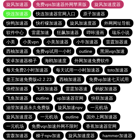
旋风加速器
免费vps加速器外网苹果版
旋风加速度器
快连加速器
快连加速器官网入口
原子加速器
快鸭加速器
快柠檬加速器
旋风加速度器
外网网址导航
软件中心
雷霆加速
狂飙加速器
哔咔漫画
瑞乐小说
小美
小美vpn
小美加速器
小牛加速器
雷霆加器速
西柚加速器
免费vp试用一小时
outline
黑洞vqn加速
安卓加速器梯子
海鸥加速度
外网加速免费软件
每天免费2小时加速器
每天试用一小时加速器
toto加速器
老王加速免费版v2.2.23
西柚加速器
免费vp加速七天试用
快橙加速器
飞跃加速器
雷霆加器速
蚂蚁加速器
飞鱼加速器
outline
vp加速器官网
快联加速器
油管加速器永久免费版
旋风加速npv
一元机场
旋风加速度器
一元机场
outline
国外上网加速器
一元机场
免费vqn加速外网不限时
香蕉加速器官网
雷轰加速器
梯子npv加速
旋风加速度器
hammer加速器