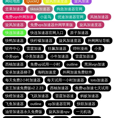
网站地图
QuickQ
旋风加速度器
旋风加速
坚果加速器
tiktok加速器
狗急加速器官网
免费vqn外网加速
小蓝鸟
优途加速器官网
风驰加速器
旋风加速器
免费vps加速器外网苹果版
旋风加速度器
快连加速器
快连加速器官网入口
原子加速器
快鸭加速器
快柠檬加速器
旋风加速度器
外网网址导航
软件中心
雷霆加速
狂飙加速器
哔咔漫画
小美
小美vpn
小美加速器
小牛加速器
雷霆加器速
西柚加速器
免费vp试用一小时
outline
黑洞vqn加速
安卓加速器梯子
海鸥加速度
外网加速免费软件
每天免费2小时加速器
每天试用一小时加速器
toto加速器
老王加速免费版v2.2.23
西柚加速器
免费vp加速七天试用
快橙加速器
飞跃加速器
雷霆加器速
蚂蚁加速器
飞鱼加速器
outline
vp加速器官网
快联加速器
油管加速器永久免费版
旋风加速npv
一元机场