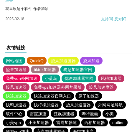
我喜欢这个软件 作者加油
2025-02-18
支持
[0]
反对
[0]
友情链接
网站地图
QuickQ
旋风加速度器
旋风加速
坚果加速器
tiktok加速器
狗急加速器官网
免费vqn外网加速
小蓝鸟
优途加速器官网
风驰加速器
旋风加速器
免费vps加速器外网苹果版
旋风加速度器
快连加速器
快连加速器官网入口
原子加速器
快鸭加速器
快柠檬加速器
旋风加速度器
外网网址导航
软件中心
雷霆加速
狂飙加速器
哔咔漫画
小美
小美vpn
小美加速器
雷霆加器速
西柚加速器
outline
黑洞vqn加速
安卓加速器梯子
海鸥加速度