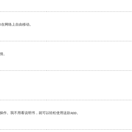
你在网络上自由移动。
情。
操作。我不用看说明书，就可以轻松使用这款app。