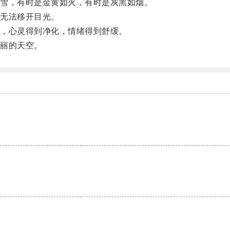
雪，有时是金黄如火，有时是灰黑如烟。
无法移开目光。
，心灵得到净化，情绪得到舒缓。
丽的天空。