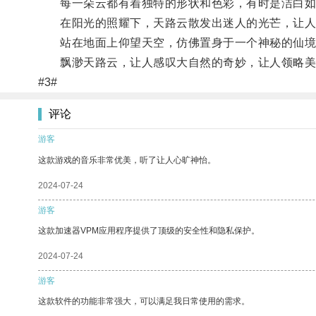
每一朵云都有着独特的形状和色彩，有时是洁白如
在阳光的照耀下，天路云散发出迷人的光芒，让人
站在地面上仰望天空，仿佛置身于一个神秘的仙境
飘渺天路云，让人感叹大自然的奇妙，让人领略美
#3#
评论
游客
这款游戏的音乐非常优美，听了让人心旷神怡。
2024-07-24
游客
这款加速器VPM应用程序提供了顶级的安全性和隐私保护。
2024-07-24
游客
这款软件的功能非常强大，可以满足我日常使用的需求。