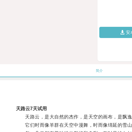
安
简介
天路云7天试用
天路云，是大自然的杰作，是天空的画布，是飘逸
它们时而像羊群在天空中漫舞，时而像绵延的雪山