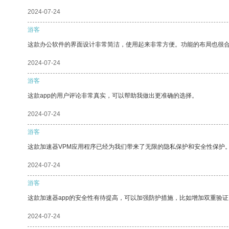
2024-07-24
游客
这款办公软件的界面设计非常简洁，使用起来非常方便。功能的布局也很
2024-07-24
游客
这款app的用户评论非常真实，可以帮助我做出更准确的选择。
2024-07-24
游客
这款加速器VPM应用程序已经为我们带来了无限的隐私保护和安全性保护
2024-07-24
游客
这款加速器app的安全性有待提高，可以加强防护措施，比如增加双重验证
2024-07-24