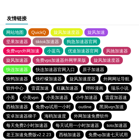
友情链接
网站地图
QuickQ
旋风加速度器
旋风加速
坚果加速器
tiktok加速器
狗急加速器官网
免费vqn外网加速
小蓝鸟
优途加速器官网
风驰加速器
旋风加速器
免费vps加速器外网苹果版
旋风加速度器
快连加速器
快连加速器官网入口
原子加速器
快鸭加速器
快柠檬加速器
旋风加速度器
外网网址导航
软件中心
雷霆加速
狂飙加速器
哔咔漫画
瑞乐小说
小美
小美vpn
小美加速器
小牛加速器
雷霆加器速
西柚加速器
免费vp试用一小时
outline
黑洞vqn加速
安卓加速器梯子
海鸥加速度
外网加速免费软件
每天免费2小时加速器
每天试用一小时加速器
toto加速器
老王加速免费版v2.2.23
西柚加速器
免费vp加速七天试用