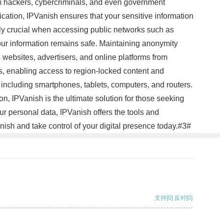
from hackers, cybercriminals, and even government
cation, IPVanish ensures that your sensitive information
rly crucial when accessing public networks such as
your information remains safe. Maintaining anonymity
 websites, advertisers, and online platforms from
ns, enabling access to region-locked content and
s, including smartphones, tablets, computers, and routers.
n, IPVanish is the ultimate solution for those seeking
ur personal data, IPVanish offers the tools and
nish and take control of your digital presence today.#3#
支持
[0]
反对
[0]