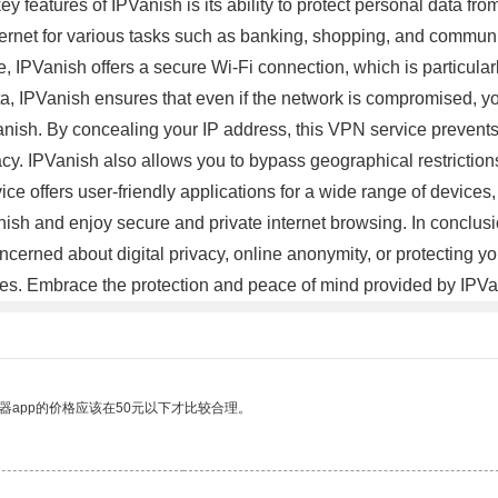
key features of IPVanish is its ability to protect personal data 
ernet for various tasks such as banking, shopping, and communi
 IPVanish offers a secure Wi-Fi connection, which is particula
data, IPVanish ensures that even if the network is compromised, 
anish. By concealing your IP address, this VPN service prevents
ivacy. IPVanish also allows you to bypass geographical restrictio
vice offers user-friendly applications for a wide range of device
ish and enjoy secure and private internet browsing. In conclusio
cerned about digital privacy, online anonymity, or protecting yo
ties. Embrace the protection and peace of mind provided by IPVa
器app的价格应该在50元以下才比较合理。