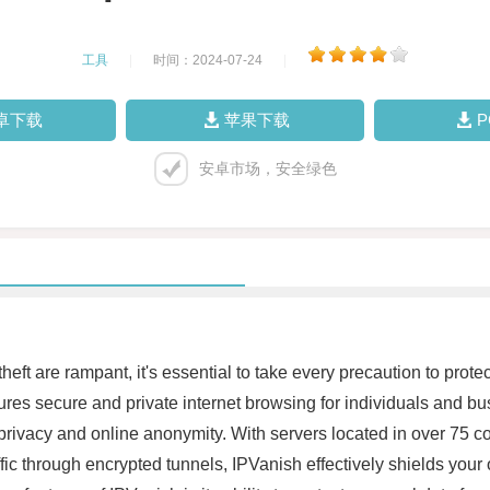
工具
|
时间：2024-07-24
|
卓下载
苹果下载
安卓市场，安全绿色
eft are rampant, it's essential to take every precaution to protec
ures secure and private internet browsing for individuals and b
ital privacy and online anonymity. With servers located in over 75
ffic through encrypted tunnels, IPVanish effectively shields your