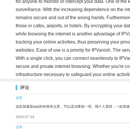
for anyone to monitor or intercept your data. One of the 
surveillance. With the increasing dependence on the int
remains secure and out of the wrong hands. Furthermore,
those in cafes, airports, or hotels. By encrypting your 
while browsing the internet is another advantage of IPV
tracking your online activities, thus preserving your pr
websites. Ease of use is a priority for IPVanish. The ser
With a single click, you can connect seamlessly to IPVan
secure and private internet browsing. Whether you're con
infrastructure necessary to safeguard your online activi
评论
游客
这款加速器app的价格有点贵，可以适当降低一些。我个人觉得，一款加速
2024-07-24
游客