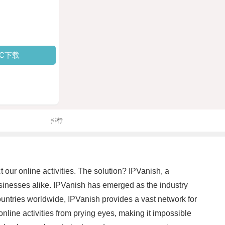
PC下载
排行
t our online activities. The solution? IPVanish, a
usinesses alike. IPVanish has emerged as the industry
 countries worldwide, IPVanish provides a vast network for
 online activities from prying eyes, making it impossible