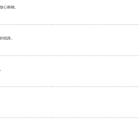
够放心购物。
区的线路。
。